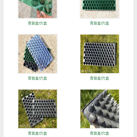
育苗盘/穴盘
育苗盘/穴盘
育苗盘/穴盘
育苗盘/穴盘
育苗盘/穴盘
育苗盘/穴盘