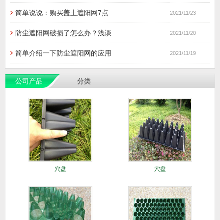
简单说说：购买盖土遮阳网7点
2021/11/23
防尘遮阳网破损了怎么办？浅谈
2021/11/20
简单介绍一下防尘遮阳网的应用
2021/11/19
公司产品
分类
穴盘
穴盘