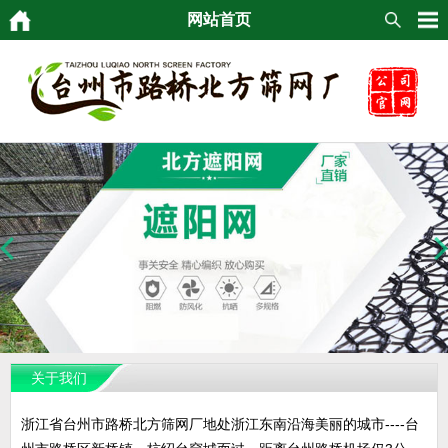
网站首页
关于我们
浙江省台州市路桥北方筛网厂地处浙江东南沿海美丽的城市----台