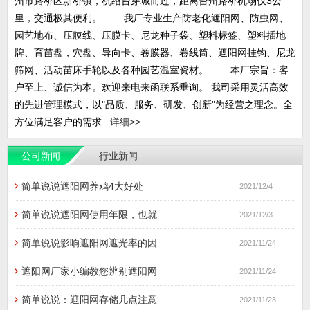
州市路桥区新桥镇，杭绍台穿城而过，距离台州路桥机场仅3公
里，交通极其便利。 我厂专业生产防老化遮阳网、防虫网、
园艺地布、压膜线、压膜卡、尼龙种子袋、塑料标签、塑料插地
牌、育苗盘，穴盘、导向卡、卷膜器、卷线筒、遮阳网挂钩、尼龙
筛网、活动苗床手轮以及各种园艺温室资材。 本厂宗旨：客
户至上、诚信为本。欢迎来电来函联系垂询。 我司采用灵活高效
的先进管理模式，以"品质、服务、研发、创新"为经营之理念。全
方位满足客户的需求...
详细>>
公司新闻
行业新闻
简单说说遮阳网养鸡4大好处
2021/12/4
简单说说遮阳网使用年限，也就
2021/12/3
简单说说影响遮阳网遮光率的因
2021/11/24
遮阳网厂家小编教您辨别遮阳网
2021/11/24
简单说说：遮阳网存储几点注意
2021/11/23