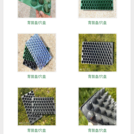
育苗盘/穴盘
育苗盘/穴盘
育苗盘/穴盘
育苗盘/穴盘
育苗盘/穴盘
育苗盘/穴盘