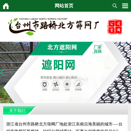
网站首页
关于我们
浙江省台州市路桥北方筛网厂地处浙江东南沿海美丽的城市----台