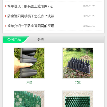
简单说说：购买盖土遮阳网7点
2021/11/23
防尘遮阳网破损了怎么办？浅谈
2021/11/20
简单介绍一下防尘遮阳网的应用
2021/11/19
公司产品
分类
穴盘
穴盘