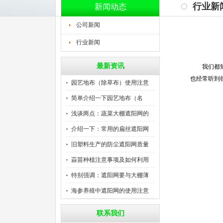
行业新
新闻动态
公司新闻
行业新闻
最新资讯
我们都知道
也经常听到
园艺地布（除草布）使用注意
事
简单介绍一下园艺地布（名
称、
浅谈两点：蔬菜大棚遮阳网的
作
介绍一下：常用的扁丝遮阳网
规
旧塑料生产的防尘遮阳网质量
怎
蒜苗种植注意事项及如何利用
大
特别强调：遮阳网要与大棚薄
膜
海参养殖中遮阳网的使用注意
事
联系我们