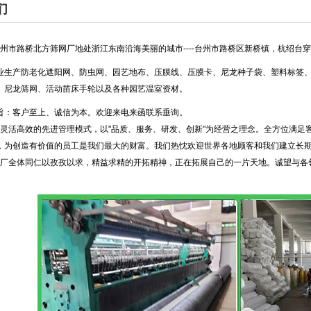
们
市路桥北方筛网厂地处浙江东南沿海美丽的城市----台州市路桥区新桥镇，杭绍台
产防老化遮阳网、防虫网、园艺地布、压膜线、压膜卡、尼龙种子袋、塑料标签、
、尼龙筛网、活动苗床手轮以及各种园艺温室资材。
客户至上、诚信为本。欢迎来电来函联系垂询。
活高效的先进管理模式，以"品质、服务、研发、创新"为经营之理念。全方位满足
，为创造有价值的员工是我们最大的财富。我们热忱欢迎世界各地顾客和我们建立长期
全体同仁以孜孜以求，精益求精的开拓精神，正在拓展自己的一片天地。诚望与各