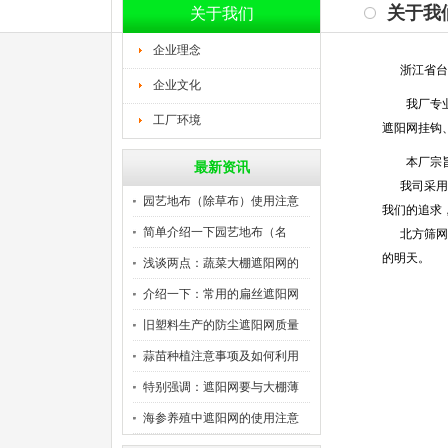
关于我
关于我们
企业理念
浙江省台州
企业文化
我厂专业生
工厂环境
遮阳网挂钩
本厂宗旨：
最新资讯
我司采用灵
园艺地布（除草布）使用注意
我们的追求
事
简单介绍一下园艺地布（名
北方筛网厂
的明天。
称、
浅谈两点：蔬菜大棚遮阳网的
作
介绍一下：常用的扁丝遮阳网
规
旧塑料生产的防尘遮阳网质量
怎
蒜苗种植注意事项及如何利用
大
特别强调：遮阳网要与大棚薄
膜
海参养殖中遮阳网的使用注意