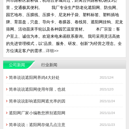
州市路桥区新桥镇，杭绍台穿城而过，距离台州路桥机场仅3公
里，交通极其便利。 我厂专业生产防老化遮阳网、防虫网、
园艺地布、压膜线、压膜卡、尼龙种子袋、塑料标签、塑料插地
牌、育苗盘，穴盘、导向卡、卷膜器、卷线筒、遮阳网挂钩、尼龙
筛网、活动苗床手轮以及各种园艺温室资材。 本厂宗旨：客
户至上、诚信为本。欢迎来电来函联系垂询。 我司采用灵活高效
的先进管理模式，以"品质、服务、研发、创新"为经营之理念。全
方位满足客户的需求...
详细>>
公司新闻
行业新闻
简单说说遮阳网养鸡4大好处
2021/12/4
简单说说遮阳网使用年限，也就
2021/12/3
简单说说影响遮阳网遮光率的因
2021/11/24
遮阳网厂家小编教您辨别遮阳网
2021/11/24
简单说说：遮阳网存储几点注意
2021/11/23