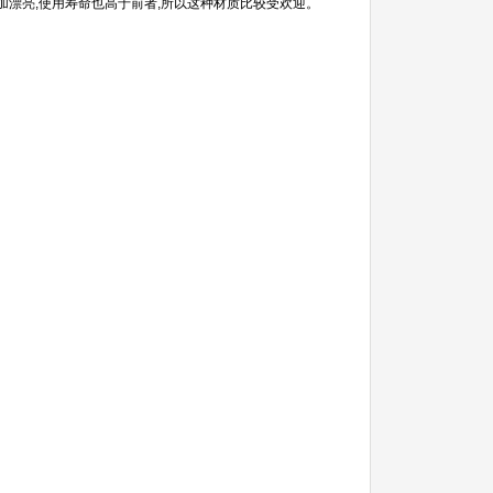
,更加漂亮,使用寿命也高于前者,所以这种材质比较受欢迎。