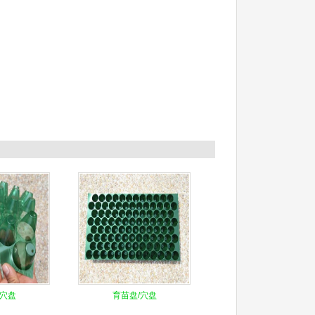
/穴盘
育苗盘/穴盘