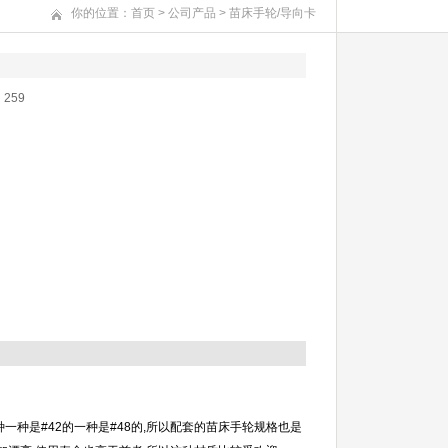
你的位置：
首页
>
公司产品
>
苗床手轮/导向卡
：
259
是#42的一种是#48的,所以配套的苗床手轮规格也是