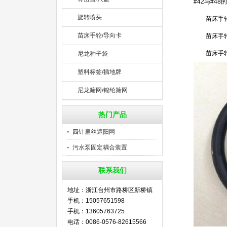
#42与#4
旋转喷头
苗床手轮的
苗床手轮/导向卡
苗床手轮的
苗床手轮的尺
尼龙种子袋
塑料标签/插地牌
尼龙筛网/锦纶筛网
热门产品
四针扁丝遮阳网
污水泵固定耦合装置
联系我们
地址：浙江台州市路桥区新桥镇
手机：15057651598
手机：13605763725
电话：0086-0576-82615566