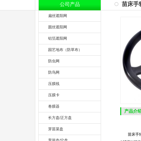
苗床手
公司产品
扁丝遮阳网
圆丝遮阳网
铝箔遮阳网
园艺地布（防草布）
防虫网
防鸟网
压膜线
压膜卡
卷膜器
产品介
长方盘/正方盘
芽苗菜盘
苗床手轮是
育苗盘/穴盘