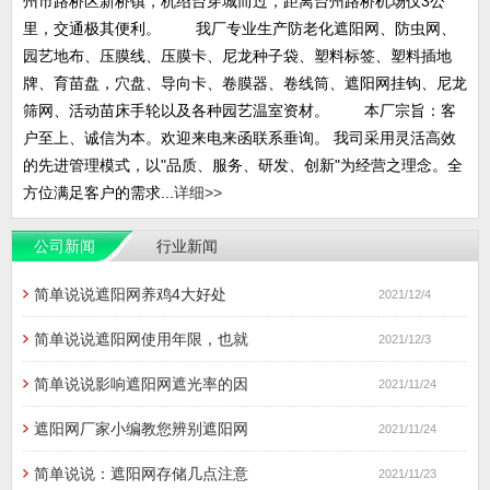
州市路桥区新桥镇，杭绍台穿城而过，距离台州路桥机场仅3公
里，交通极其便利。 我厂专业生产防老化遮阳网、防虫网、
园艺地布、压膜线、压膜卡、尼龙种子袋、塑料标签、塑料插地
牌、育苗盘，穴盘、导向卡、卷膜器、卷线筒、遮阳网挂钩、尼龙
筛网、活动苗床手轮以及各种园艺温室资材。 本厂宗旨：客
户至上、诚信为本。欢迎来电来函联系垂询。 我司采用灵活高效
的先进管理模式，以"品质、服务、研发、创新"为经营之理念。全
方位满足客户的需求...
详细>>
公司新闻
行业新闻
简单说说遮阳网养鸡4大好处
2021/12/4
简单说说遮阳网使用年限，也就
2021/12/3
简单说说影响遮阳网遮光率的因
2021/11/24
遮阳网厂家小编教您辨别遮阳网
2021/11/24
简单说说：遮阳网存储几点注意
2021/11/23