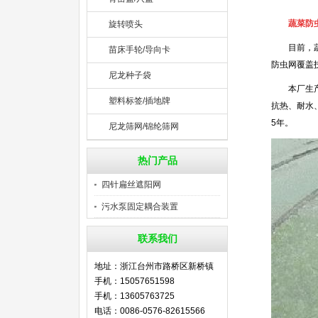
蔬菜防
旋转喷头
目前，蔬菜
苗床手轮/导向卡
防虫网覆盖
尼龙种子袋
本厂生产的
塑料标签/插地牌
抗热、耐水
5年。
尼龙筛网/锦纶筛网
热门产品
四针扁丝遮阳网
污水泵固定耦合装置
联系我们
地址：浙江台州市路桥区新桥镇
手机：15057651598
手机：13605763725
电话：0086-0576-82615566