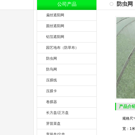
防虫网
公司产品
扁丝遮阳网
圆丝遮阳网
铝箔遮阳网
园艺地布（防草布）
防虫网
防鸟网
压膜线
压膜卡
卷膜器
产品介
长方盘/正方盘
规格尺寸：2
芽苗菜盘
宽：1米、1
育苗盘/穴盘