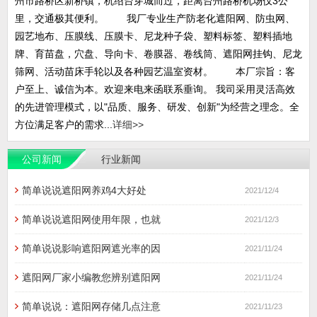
州市路桥区新桥镇，杭绍台穿城而过，距离台州路桥机场仅3公
里，交通极其便利。 我厂专业生产防老化遮阳网、防虫网、
园艺地布、压膜线、压膜卡、尼龙种子袋、塑料标签、塑料插地
牌、育苗盘，穴盘、导向卡、卷膜器、卷线筒、遮阳网挂钩、尼龙
筛网、活动苗床手轮以及各种园艺温室资材。 本厂宗旨：客
户至上、诚信为本。欢迎来电来函联系垂询。 我司采用灵活高效
的先进管理模式，以"品质、服务、研发、创新"为经营之理念。全
方位满足客户的需求...
详细>>
公司新闻
行业新闻
简单说说遮阳网养鸡4大好处
2021/12/4
简单说说遮阳网使用年限，也就
2021/12/3
简单说说影响遮阳网遮光率的因
2021/11/24
遮阳网厂家小编教您辨别遮阳网
2021/11/24
简单说说：遮阳网存储几点注意
2021/11/23