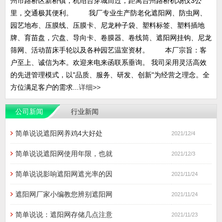
州市路桥区新桥镇，杭绍台穿城而过，距离台州路桥机场仅3公
里，交通极其便利。 我厂专业生产防老化遮阳网、防虫网、
园艺地布、压膜线、压膜卡、尼龙种子袋、塑料标签、塑料插地
牌、育苗盘，穴盘、导向卡、卷膜器、卷线筒、遮阳网挂钩、尼龙
筛网、活动苗床手轮以及各种园艺温室资材。 本厂宗旨：客
户至上、诚信为本。欢迎来电来函联系垂询。 我司采用灵活高效
的先进管理模式，以"品质、服务、研发、创新"为经营之理念。全
方位满足客户的需求...
详细>>
公司新闻
行业新闻
简单说说遮阳网养鸡4大好处
2021/12/4
简单说说遮阳网使用年限，也就
2021/12/3
简单说说影响遮阳网遮光率的因
2021/11/24
遮阳网厂家小编教您辨别遮阳网
2021/11/24
简单说说：遮阳网存储几点注意
2021/11/23